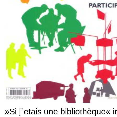
»Si j`etais une bibliothèque« i