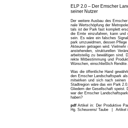
ELP 2.0 – Der Emscher Land
seiner Nutzer
Der wei­tere Aus­bau des Emscher La
nale Wert­schöpfung der Metro­pole
tals ist der Park fast kom­plett er­
die Ern­te ein­zu­fah­ren, kann und
sein. Es wäre ein fal­sches Sig­na
park um­zu­wid­men, des­sen Pfle­ge u
Akteuren ge­tra­gen wird. Viel­mehr 
an­stehen­den, struk­tur­ellen Ver­
arbeits­tei­lig zu be­wäl­tigen sind.
rekte Mit­be­stim­mung und Pro­duk
Wün­schen, ein­schließ­lich Ren­dite.
Was die öffent­liche Hand ge­währ­le
den Emscher Land­schafts­park als e
mit­wirken und sich nach sei­nen 
Stadt­region wäre das ein Park 2.0.
Glie­dern der Ge­sell­schaft speist
war der Em­scher Land­schafts­park
haben?
pdf
Artikel in: Der Produktive 
Hg. Scheu­vens/ Tau­be
|
Artikel