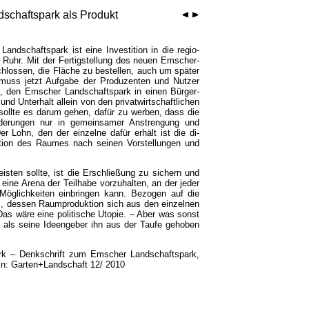
schaftspark als Produkt
nd­schafts­park ist eine In­vesti­tion in die regio­
 Ruhr. Mit der Fertig­stel­lung des neuen Emscher­
schlos­sen, die Fläche zu be­stel­len, auch um später
 muss jetzt Auf­gabe der Pro­du­zen­ten und Nutz­er
l, den Em­scher Land­schafts­park in einen Bürger­
nd Unter­halt allein von den privat­wirt­schaft­lichen
soll­te es da­rum gehen, da­für zu wer­ben, dass die
än­der­ungen nur in ge­mein­sa­mer An­streng­ung und
 Der Lohn, den der ein­zel­ne dafür er­hält ist die di­
­tion des Rau­mes nach seinen Vor­stel­lungen und
i­sten soll­te, ist die Er­schlie­ßung zu sich­ern und
ine Arena der Teil­habe vor­zu­halten, an der jeder
Möglich­keiten ein­bringen kann. Be­zogen auf die
, des­sen Raum­pro­duk­tion sich aus den ein­zel­nen
. Das wäre eine poli­tische Utopie. – Aber was sonst
 als seine Ideen­geber ihn aus der Taufe ge­hoben
Park – Denkschrift zum Emscher Landschaftspark,
 in: Garten+Landschaft 12/ 2010