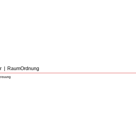
r
|
RaumOrdnung
treuung