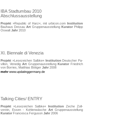
IBA Stadtumbau 2010
Abschlussausstellung
Projekt
»Republic of Harz«, mit urbicon.com
Institution
Bauhaus Dessau
Art
Gruppenausstellung
Kurator
Philipp
Oswalt
Jahr
2010
XI. Biennale di Venezia
Projekt
»Lesezeichen Salbke«
Institution
Deutscher Pa-
villon, Venedig
Art
Gruppenausstellung
Kurator
Friedrich
von Borries, Matthias Böttger
Jahr
2008
mehr
www.updatinggermany.de
Talking Cities/ ENTRY
Projekt
»Lesezeichen Salbke«
Institution
Zeche Zoll-
verein, Essen - Kohlenwäsche
Art
Gruppenausstellung
Kurator
Francesca Ferguson
Jahr
2006