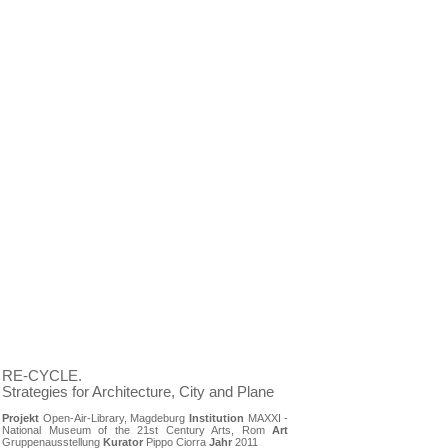
RE-CYCLE.
Strate­gies for Archi­tec­ture, City and Pla­ne
Projekt
Open-Air-Library, Magdeburg
Institution
MAXXI -
National Museum of the 21st Century Arts, Rom
Art
Gruppenausstellung
Kurator
Pippo Ciorra
Jahr
2011