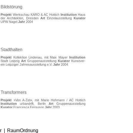
Bildstörung
Projekt
Werkschau KARO & AC Hottich
Institution
Haus
der Architekten, Dresden
Art
Einzelausstellung
Kurator
UPW Nagel
Jahr
2004
Stadthalten
Projekt
Kollektion Lindenau, mit Maix Mayer
Institution
Stadt Leipzig
Art
Gruppenausstellung
Kurator
Kunstver-
ein Leipziger Jahresausstellung e.V.
Jahr
2004
Transformers
Projekt
»Von A-Zet«, mit Mario Hohmann / AC Hottich
Institution
urbandrift, Berlin
Art
Gruppenausstellung
Kurator
Francesca Ferguson
Jahr
2003
Grüße vom Berliner Schlossplatz
r
|
RaumOrdnung