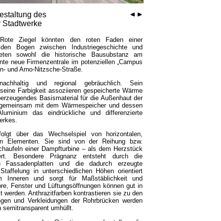
staltung des
r Stadtwerke
ote Ziegel könnten den roten Faden einer
e den Bogen zwischen Industriegeschichte und
ieten sowohl die historische Bausubstanz am
nte neue Firmenzentrale im potenziellen „
Campus
n- und Arno-Nitzsche-Straße.
achhaltig und regional gebräuchlich. Sein
seine Farbigkeit assoziieren gespeicherte Wärme
̈berzeugendes Basismaterial für die Außenhaut der
n gemeinsam mit dem Wärmespeicher und dessen
luminium das eindrückliche und differenzierte
erkes.
olgt über das Wechselspiel von horizontalen,
pten Elementen. Sie sind von der Reihung bzw.
chaufeln einer Dampfturbine – als dem Herzstück
iert. Besondere Prägnanz entsteht durch die
ten Fassadenplatten und die dadurch erzeugte
Staffelung in unterschiedlichen Höhen orientiert
 Inneren und sorgt für Maßstäblichkeit und
e, Fenster und Lüftungsöffnungen können gut in
werden. Anthrazitfarben kontrastieren sie zu den
nungen und Verkleidungen der Rohrbrücken werden
 semitransparent umhüllt.