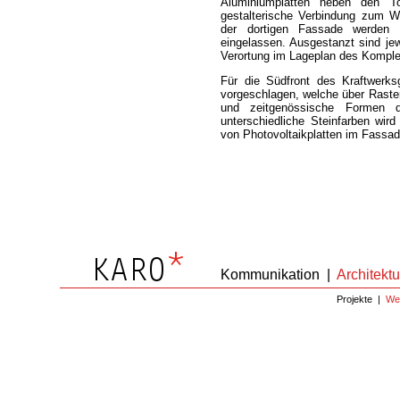
Aluminiumplatten neben den To
gestalterische Verbindung zum W
der dortigen Fassade werden s
eingelassen. Ausgestanzt sind je
Verortung im Lageplan des Kompl
Für die Südfront des Kraftwerk
vorgeschlagen, welche über Raster
und zeitgenössische Formen d
unterschiedliche Steinfarben wird 
von Photovoltaikplatten im Fassad
Kommunikation
|
Architektu
Projekte
|
We