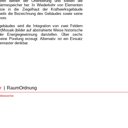
ren dienen der Orientierung und stellen die
ärmespeicher her. In Wiederkehr von Elementen
ie in die Ziegelhaut der Kraftwerksgebäude
weils die Bezeichnung des Gebäudes sowie seine
exes.
sgebäudes wird die Integration von zwei Feldern
(Mosaik-)bilder auf abstrahierte Weise historische
er Energiegewinnung darstellen. Über sechs
eine Pixelung erzeugt. Alternativ ist ein Einsatz
enraster denkbar.
r
|
RaumOrdnung
ttbewerbe