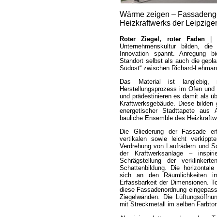
Wärme zeigen – Fassadenge
Heizkraftwerks der Leipzige
Roter Ziegel, roter Faden
| R
Unternehmenskultur bilden, di
Innovation spannt. Anregung b
Standort selbst als auch die gepla
Südost
“ zwischen Richard-Lehman
Das Material ist langlebig, n
Herstellungsprozess im Ofen und 
und prädestinieren es damit als u
Kraftwerksgebäude. Diese bilde
energetischer Stadttapete aus A
bauliche Ensemble des Heizkraftw
Die Gliederung der Fassade erf
vertikalen sowie leicht verkip
Verdrehung von Laufrädern und S
der Kraftwerksanlage – inspir
Schrägstellung der verklinker
Schattenbildung. Die horizontale 
sich an den Räumlichkeiten im
Erfassbarkeit der Dimensionen. Tor
diese Fassadenordnung eingepasst 
Ziegelwänden. Die Lüftungsöff
mit Streckmetall im selben Farbton