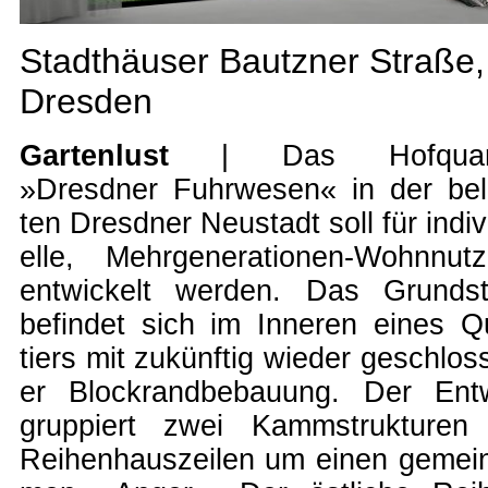
Stadthäuser Bautzner Straße,
Dresden
Gartenlust
| Das Hofquart
»Dresdner Fuhrwesen« in der be­l
ten Dres­dner Neu­stadt soll für in­di­v
el­le, Mehr­gen­er­ation­en-Wohn­nutz
entwickelt wer­den. Das Grund­s
be­fin­det sich im In­ne­ren ein­es Q
tiers mit zu­künf­tig wie­der ge­schlos
er Block­rand­be­bau­ung. Der Ent­
grup­piert zwei Kamm­struk­tu­ren
Rei­hen­haus­zei­len um ei­nen ge­mein