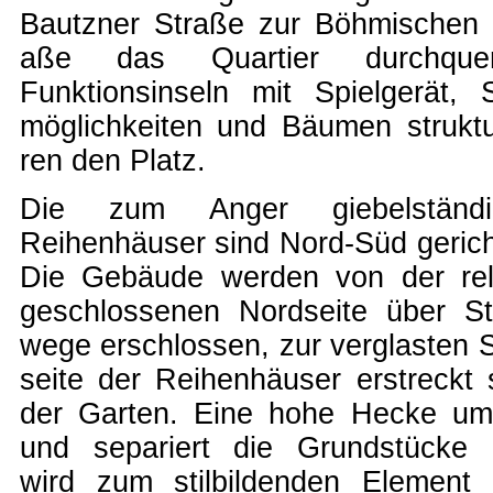
Baut­zner Stra­­ße zur Böhmischen 
aße das Quar­tier durch­quer
Funktions­in­seln mit Spiel­gerät, S
mög­lich­keiten und Bäu­men struk­tu­
ren den Platz.
Die zum Ang­er gie­bel­stän­di
Reihen­häu­ser sind Nord-Süd ge­rich­
Die Ge­bäu­de wer­den von der re­la
ge­schlos­sen­en Nord­sei­te über St
we­ge er­schlos­sen, zur ver­gla­sten 
sei­te der Rei­hen­häu­ser er­streckt 
der Gar­ten. Eine ho­he Hec­ke um­
und se­pa­riert die Grund­stücke
wird zum stil­bil­den­den Ele­ment