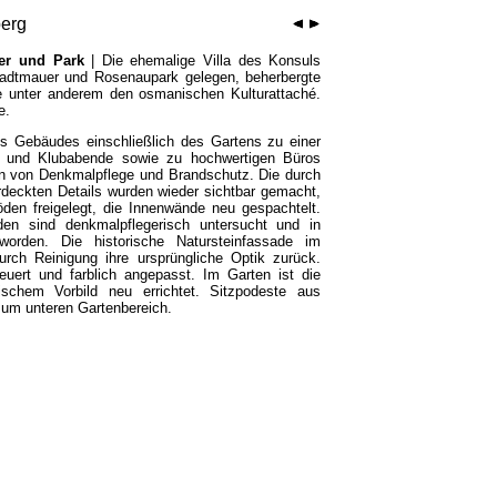
berg
uer und Park
| Die ehemalige Villa des Konsuls
Stadtmauer und Rosenaupark gelegen, beherbergte
e unter anderem den osmanischen Kulturattaché.
e.
 Gebäudes einschließlich des Gartens zu einer
rn und Klubabende sowie zu hochwertigen Büros
en von Denkmalpflege und Brandschutz. Die durch
deckten Details wurden wieder sichtbar gemacht,
öden freigelegt, die Innenwände neu gespachtelt.
en sind denkmalpflegerisch untersucht und in
worden. Die historische Natursteinfassade im
durch Reinigung ihre ursprüngliche Optik zurück.
euert und farblich angepasst. Im Garten ist die
ischem Vorbild neu errichtet. Sitzpodeste aus
zum unteren Gartenbereich.