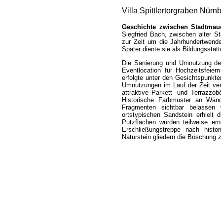
Villa Spittlertorgraben Nürn
Geschichte zwischen Stadtma
Siegfried Bach, zwischen alter 
zur Zeit um die Jahrhundertwend
Später diente sie als Bildungsstätt
Die Sanierung und Umnutzung des
Eventlocation für Hochzeitsfeie
erfolgte unter den Gesichtspunkt
Umnutzungen im Lauf der Zeit ver
attraktive Parkett- und Terrazzob
Historische Farbmuster an Wänd
Fragmenten sichtbar belassen 
ortstypischen Sandstein erhielt 
Putzflächen wurden teilweise ern
Erschließungstreppe nach histor
Naturstein gliedern die Böschung 