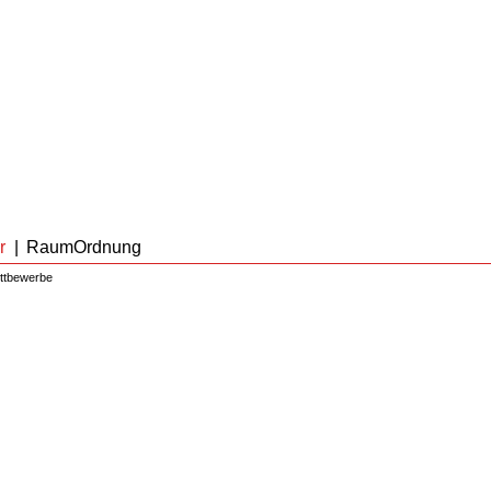
r
|
RaumOrdnung
ttbewerbe