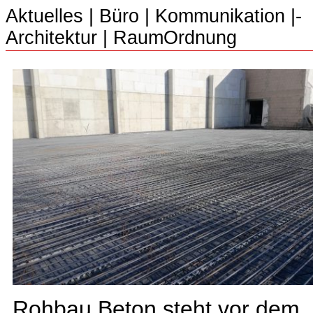
Aktuelles
|
Büro
|­
Kommunikation
|­
Architektur
|­
RaumOrdnung
Rohbau Beton steht vor dem