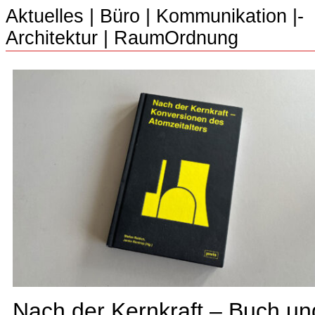
Aktuelles
|
Büro
|­
Kommunikation
|­
Architektur
|­
RaumOrdnung
Nach der Kernkraft – Buch un