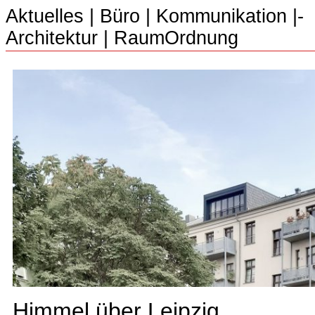
Aktuelles
|
Büro
|­
Kommunikation
|­
Architektur
|­
RaumOrdnung
Himmel über Leipzig