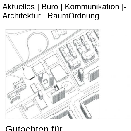
Aktuelles
|
Büro
|­
Kommunikation
|­
Architektur
|­
RaumOrdnung
Gutachten für